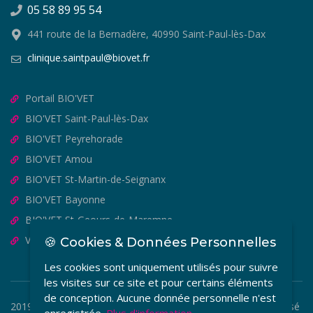
05 58 89 95 54
441 route de la Bernadère, 40990 Saint-Paul-lès-Dax
clinique.saintpaul@biovet.fr
Portail BIO'VET
BIO'VET Saint-Paul-lès-Dax
BIO'VET Peyrehorade
BIO'VET Amou
BIO'VET St-Martin-de-Seignanx
BIO'VET Bayonne
BIO'VET St-Geours-de-Maremne
VET'OSTEO
🍪 Cookies & Données Personnelles
Les cookies sont uniquement utilisés pour suivre
les visites sur ce site et pour certains éléments
de conception. Aucune donnée personnelle n'est
2019-2026 © BIO'VET - Copyright Tous Droits Réservés. Réalisé