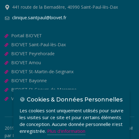
441 route de la Bernadère, 40990 Saint-Paul-lès-Dax
clinique.saintpaul@biovet.fr
Portail BIO'VET
BIO'VET Saint-Paul-lès-Dax
BIO'VET Peyrehorade
BIO'VET Amou
BIO'VET St-Martin-de-Seignanx
BIO'VET Bayonne
BIO'VET St-Geours-de-Maremne
VET'OSTEO
🍪 Cookies & Données Personnelles
Les cookies sont uniquement utilisés pour suivre
les visites sur ce site et pour certains éléments
de conception. Aucune donnée personnelle n'est
2019-2026 © BIO'VET - Copyright Tous Droits Réservés. Réalisé
enregistrée.
Plus d'information
par
MEDIA VETO
.