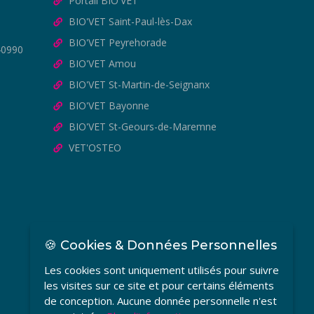
Portail BIO'VET
BIO'VET Saint-Paul-lès-Dax
BIO'VET Peyrehorade
40990
BIO'VET Amou
BIO'VET St-Martin-de-Seignanx
BIO'VET Bayonne
BIO'VET St-Geours-de-Maremne
VET'OSTEO
🍪 Cookies & Données Personnelles
Les cookies sont uniquement utilisés pour suivre
les visites sur ce site et pour certains éléments
de conception. Aucune donnée personnelle n'est