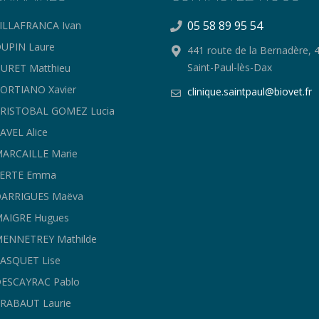
05 58 89 95 54
ILLAFRANCA Ivan
UPIN Laure
441 route de la Bernadère, 
Saint-Paul-lès-Dax
URET Matthieu
ORTIANO Xavier
clinique.saintpaul@biovet.fr
CRISTOBAL GOMEZ Lucia
AVEL Alice
ARCAILLE Marie
FERTE Emma
DARRIGUES Maëva
MAIGRE Hugues
ENNETREY Mathilde
ASQUET Lise
ESCAYRAC Pablo
RABAUT Laurie