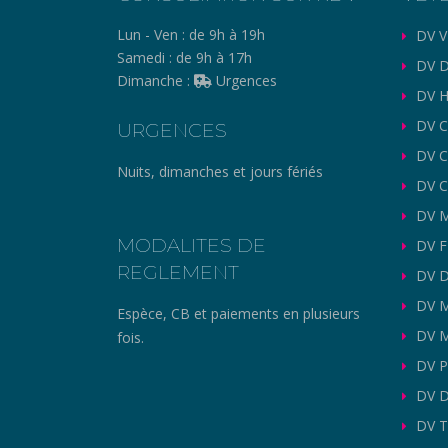
Lun - Ven :
de 9h à 19h
DV V
Samedi :
de 9h à 17h
DV D
Dimanche :
Urgences
DV H
DV C
URGENCES
DV 
Nuits, dimanches et jours fériés
DV C
DV M
MODALITES DE
DV 
REGLEMENT
DV 
DV 
Espèce, CB et paiements en plusieurs
DV M
fois.
DV P
DV D
DV T