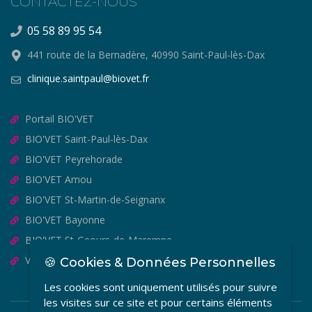
CONTACTEZ-NOUS
05 58 89 95 54
441 route de la Bernadère, 40990 Saint-Paul-lès-Dax
clinique.saintpaul@biovet.fr
Portail BIO'VET
BIO'VET Saint-Paul-lès-Dax
BIO'VET Peyrehorade
BIO'VET Amou
BIO'VET St-Martin-de-Seignanx
BIO'VET Bayonne
BIO'VET St-Geours-de-Maremne
VET'OSTEO
🍪 Cookies & Données Personnelles
Les cookies sont uniquement utilisés pour suivre
les visites sur ce site et pour certains éléments