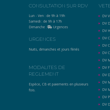
CONSULTATION SUR RDV
VET
Lun - Ven :
de 9h à 19h
DV V
Samedi :
de 9h à 17h
DV D
Dimanche :
Urgences
DV H
DV C
URGENCES
DV 
Nuits, dimanches et jours fériés
DV C
DV M
MODALITES DE
DV 
REGLEMENT
DV 
DV 
Espèce, CB et paiements en plusieurs
DV M
fois.
DV P
DV D