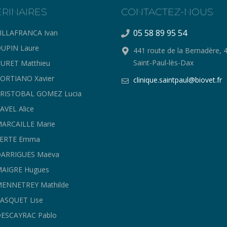
ERINAIRES
CONTACTEZ-NOUS
05 58 89 95 54
ILLAFRANCA Ivan
UPIN Laure
441 route de la Bernadère, 
Saint-Paul-lès-Dax
URET Matthieu
ORTIANO Xavier
clinique.saintpaul@biovet.fr
CRISTOBAL GOMEZ Lucia
AVEL Alice
ARCAILLE Marie
FERTE Emma
DARRIGUES Maëva
MAIGRE Hugues
ENNETREY Mathilde
ASQUET Lise
ESCAYRAC Pablo