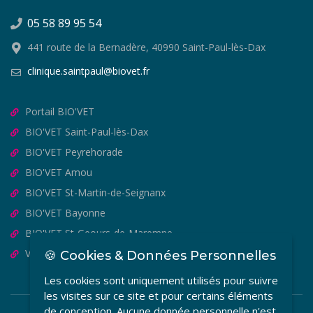
05 58 89 95 54
441 route de la Bernadère, 40990 Saint-Paul-lès-Dax
clinique.saintpaul@biovet.fr
Portail BIO'VET
BIO'VET Saint-Paul-lès-Dax
BIO'VET Peyrehorade
BIO'VET Amou
BIO'VET St-Martin-de-Seignanx
BIO'VET Bayonne
BIO'VET St-Geours-de-Maremne
VET'OSTEO
🍪 Cookies & Données Personnelles
Les cookies sont uniquement utilisés pour suivre
les visites sur ce site et pour certains éléments
de conception. Aucune donnée personnelle n'est