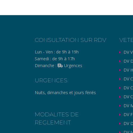
CONSULTATION SUR RDV
VET
Lun - Ven :
de 9h à 19h
DV V
Samedi :
de 9h à 17h
DV D
Dimanche :
Urgences
DV H
DV C
URGENCES
DV 
Nuits, dimanches et jours fériés
DV C
DV M
MODALITES DE
DV 
REGLEMENT
DV 
DV 