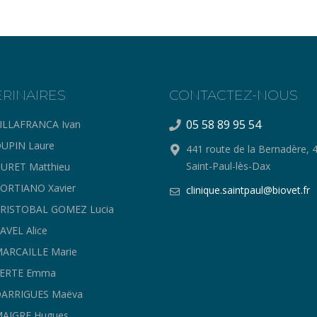
ERINAIRES
CONTACTEZ-NOUS
05 58 89 95 54
ILLAFRANCA Ivan
UPIN Laure
441 route de la Bernadère, 
Saint-Paul-lès-Dax
URET Matthieu
ORTIANO Xavier
clinique.saintpaul@biovet.fr
CRISTOBAL GOMEZ Lucia
AVEL Alice
ARCAILLE Marie
FERTE Emma
DARRIGUES Maëva
MAIGRE Hugues