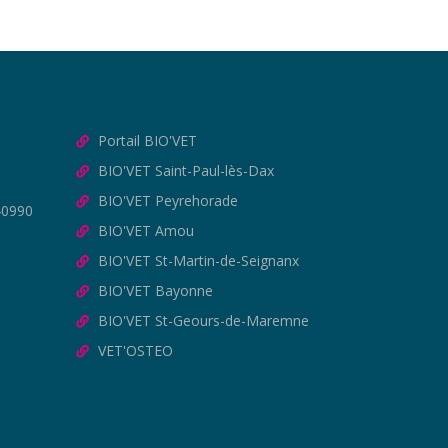
Portail BIO'VET
BIO'VET Saint-Paul-lès-Dax
BIO'VET Peyrehorade
40990
BIO'VET Amou
BIO'VET St-Martin-de-Seignanx
BIO'VET Bayonne
BIO'VET St-Geours-de-Maremne
VET'OSTEO