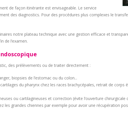
nt de façon itinérante est envisageable. Le service
ement des diagnostics. Pour des procédures plus complexes le transfer
naires notre plateau technique avec une gestion efficace et transpa
 fin de l’examen.
endoscopique
ic, des prélèvements ou de traiter directement :
anger, biopsies de l’estomac ou du colon...
artilages du pharynx chez les races brachycépales, retrait de corps é
uses ou cartilagineuses et correction (évite l’ouverture chirurgicale de 
hez les grandes chiennes par exemple pour avoir une récupération post