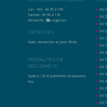
Lun - Ven :
de 9h à 19h
DV V
Samedi :
de 9h à 17h
DV D
Dimanche :
Urgences
DV H
DV C
URGENCES
DV 
Nuits, dimanches et jours fériés
DV C
DV M
MODALITES DE
DV 
REGLEMENT
DV 
DV 
Espèce, CB et paiements en plusieurs
DV M
fois.
DV P
DV D
DV T