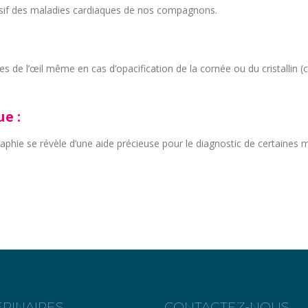
vasif des maladies cardiaques de nos compagnons.
s de l’œil même en cas d’opacification de la cornée ou du cristallin (c
e :
raphie se révèle d’une aide précieuse pour le diagnostic de certaines m
ERINAIRES
CONTACTEZ-NOUS