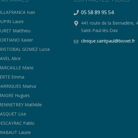
05 58 89 95 54
ILLAFRANCA Ivan
UPIN Laure
441 route de la Bernadère, 
Saint-Paul-lès-Dax
URET Matthieu
ORTIANO Xavier
clinique.saintpaul@biovet.fr
CRISTOBAL GOMEZ Lucia
AVEL Alice
ARCAILLE Marie
FERTE Emma
DARRIGUES Maëva
MAIGRE Hugues
ENNETREY Mathilde
ASQUET Lise
ESCAYRAC Pablo
RABAUT Laurie