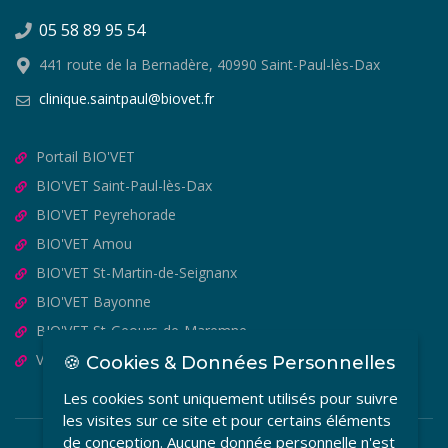
05 58 89 95 54
441 route de la Bernadère, 40990 Saint-Paul-lès-Dax
clinique.saintpaul@biovet.fr
Portail BIO'VET
BIO'VET Saint-Paul-lès-Dax
BIO'VET Peyrehorade
BIO'VET Amou
BIO'VET St-Martin-de-Seignanx
BIO'VET Bayonne
BIO'VET St-Geours-de-Maremne
VET'OSTEO
🍪 Cookies & Données Personnelles
Les cookies sont uniquement utilisés pour suivre
les visites sur ce site et pour certains éléments
de conception. Aucune donnée personnelle n'est