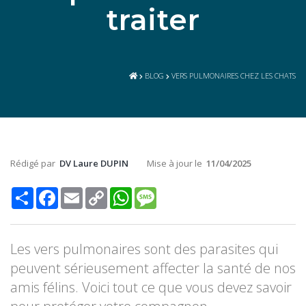
traiter
BLOG
VERS PULMONAIRES CHEZ LES CHATS
Rédigé par
DV Laure DUPIN
Mise à jour le
11/04/2025
Share
Facebook
Email
Copy
WhatsApp
Message
Link
Les vers pulmonaires sont des parasites qui
peuvent sérieusement affecter la santé de nos
amis félins. Voici tout ce que vous devez savoir