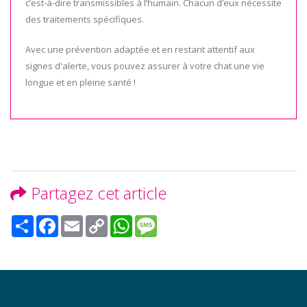
c’est-à-dire transmissibles à l’humain. Chacun d’eux nécessite
des traitements spécifiques.
Avec une prévention adaptée et en restant attentif aux
signes d'alerte, vous pouvez assurer à votre chat une vie
longue et en pleine santé !
Partagez cet article
Share
Facebook
Email
Copy
WhatsApp
Message
Link