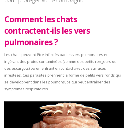
pour protéger votre compagnon.
Comment les chats
contractent-ils les vers
pulmonaires ?
Les chats peuvent être infectés par les vers pulmonaires en
ingérant des proies contaminées (comme des petits rongeurs ou
des escargots) ou en entrant en contact avec des surfaces
infestées. Ces parasites prennent la forme de petits vers ronds qui
se développent dans les poumons, ce qui peut entraîner des
symptômes respiratoires.